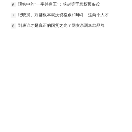
现实中的“一字并肩王”：获封等于篡权预备役，
6
纪晓岚、刘墉根本就没资格跟和珅斗，这两个人才
7
到底谁才是真正的国货之光？网友亲测36款品牌
8