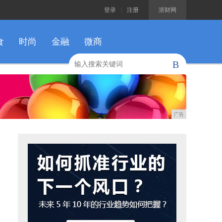
登录
|
注册
浙财网
食
时尚
金融
微商
B
广告