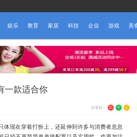
娱乐
教育
家居
科技
企业
游戏
美
有一款适合你
U
V
c
分享到：
只体现在穿着打扮上，还延伸到许多与消费者息息
机已经不再简简单单拼配置以及实用性，也更加注