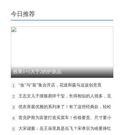
今日推荐
效果1+1大于2的护肤品
“妆”与“装”集合开店，花迷和森马这波创意竟
1
王志文儿子撞脸易烊千玺，长得相似的人很多，见
2
优衣库最优雅的系列来了！有了这些经典款，轻松
3
雷克萨斯为富婆打造买菜车！价格要贵、尺寸要小
4
大宋谜案：岳王庙里真是岳飞？宋孝宗为啥要捧红
5