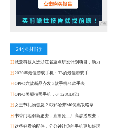
广告
24小时排行
H
城云科技入选浙江省重点研发计划项目，助力
H
2020年最佳游戏手机：T3的最佳游戏手
H
OPPO六款新品齐发 3款手机+1款手表
H
OPPO美颜拍照手机，6+128GB仅1
H
女王节礼物告急？6万6哈弗M6优惠攻略拿
H
书香门地创新思变，直播抢工厂高渗透裂变，
H
这些好看的配件，分分钟让你的手机更加好玩