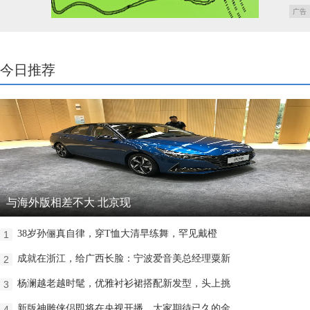
广告
今日推荐
与海外版相差不大 北京现
38岁孙俪真自律，穿T恤大清早练舞，罕见戴橙
1
成就在浙江，给广西长脸：宁波爱音美总经理粟新
2
杨澜越老越时髦，优雅衬衫裙搭配新发型，头上挑
3
新版神雕侠侣即将在央视开播，大家期待已久的金
4