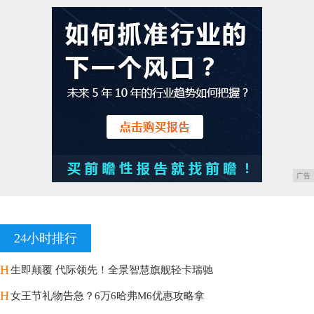
广告
24小时排行
H
生即颠覆 代际领先！全景智慧旗舰轻卡瑞驰
H
女王节礼物告急？6万6哈弗M6优惠攻略拿