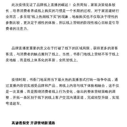
此次疫情见证了品牌线上直播的崛起！ 众所周知，家装决策链条较
长，培养消费者养成线上购买的习惯是一个长期的过程。对于家居建材行
业而言，多呈现“线上热闹线下买”的现象，地板购买也不仅取决于理性的
参数比较，更决定于感性的体验，所以线上营销的阶段性核心目标是引导
费者的注意力。
品牌直播更重要的意义在于打破了线下的区域局限，获得更多的潜客
客流，与消费者的触点搬到了线上。当然，书香门地线上营销不等于线上
卖地板，而是线上体系化的革新，全民皆线上。
疫情时期，书香门地采用当下最火热的直播形式打响一场争夺战，通
过直播内容切实感受品牌和产品，将线上内容与线下体验相融合，这不仅
是一次直播，而是围绕消费者线上行为变化，做出的整体营销策略的调
整，开拓一条区别于线下的线上客户交流沟通渠道，完成转型升级，实现
弯道超车。
高渗透裂变 开辟营销新通路