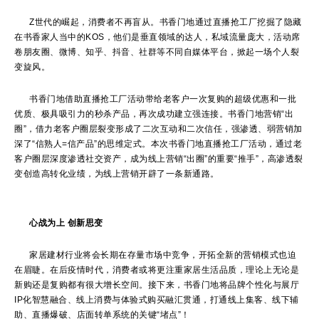
Z世代的崛起，消费者不再盲从。书香门地通过直播抢工厂挖掘了隐藏
在书香家人当中的KOS，他们是垂直领域的达人，私域流量庞大，活动席
卷朋友圈、微博、知乎、抖音、社群等不同自媒体平台，掀起一场个人裂
变旋风。
书香门地借助直播抢工厂活动带给老客户一次复购的超级优惠和一批
优质、极具吸引力的秒杀产品，再次成功建立强连接。书香门地营销“出
圈”，借力老客户圈层裂变形成了二次互动和二次信任，强渗透、弱营销加
深了“信熟人=信产品”的思维定式。本次书香门地直播抢工厂活动，通过老
客户圈层深度渗透社交资产，成为线上营销“出圈”的重要“推手”，高渗透裂
变创造高转化业绩，为线上营销开辟了一条新通路。
心战为上 创新思变
家居建材行业将会长期在存量市场中竞争，开拓全新的营销模式也迫
在眉睫。在后疫情时代，消费者或将更注重家居生活品质，理论上无论是
新购还是复购都有很大增长空间。接下来，书香门地将品牌个性化与展厅
IP化智慧融合、线上消费与体验式购买融汇贯通，打通线上集客、线下辅
助、直播爆破、店面转单系统的关键“堵点”！