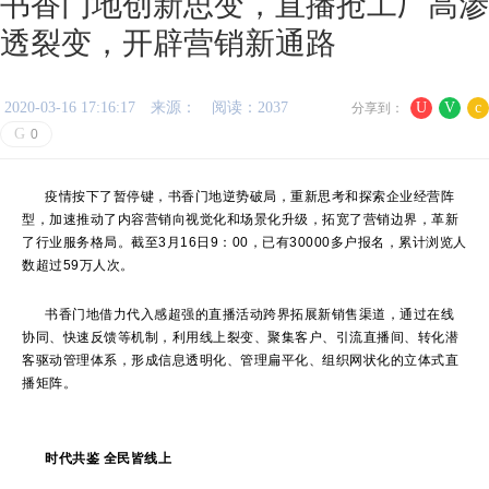
书香门地创新思变，直播抢工厂高渗
透裂变，开辟营销新通路
2020-03-16 17:16:17
来源：
阅读：2037
U
V
c
分享到：
G
0
疫情按下了暂停键，书香门地逆势破局，重新思考和探索企业经营阵
型，加速推动了内容营销向视觉化和场景化升级，拓宽了营销边界，革新
了行业服务格局。截至3月16日9：00，已有30000多户报名，累计浏览人
数超过59万人次。
书香门地借力代入感超强的直播活动跨界拓展新销售渠道，通过在线
协同、快速反馈等机制，利用线上裂变、聚集客户、引流直播间、转化潜
客驱动管理体系，形成信息透明化、管理扁平化、组织网状化的立体式直
播矩阵。
时代共鉴 全民皆线上