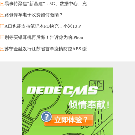
H
易事特聚焦“新基建”：5G、数据中心、充
H
路侧停车电子收费如何缴纳？
H
A口也能支持笔记本PD快充，小米10 P
H
别等买错耳机再后悔！告诉你为啥iPhon
H
苏宁金融发行江苏省首单疫情防控ABS 缓