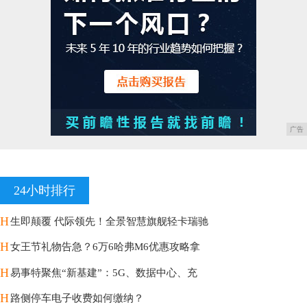
广告
24小时排行
H
生即颠覆 代际领先！全景智慧旗舰轻卡瑞驰
H
女王节礼物告急？6万6哈弗M6优惠攻略拿
H
易事特聚焦“新基建”：5G、数据中心、充
H
路侧停车电子收费如何缴纳？