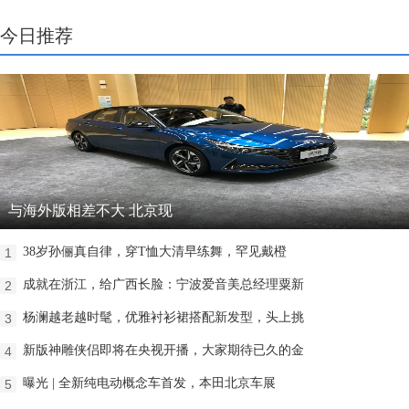
今日推荐
与海外版相差不大 北京现
38岁孙俪真自律，穿T恤大清早练舞，罕见戴橙
1
成就在浙江，给广西长脸：宁波爱音美总经理粟新
2
杨澜越老越时髦，优雅衬衫裙搭配新发型，头上挑
3
新版神雕侠侣即将在央视开播，大家期待已久的金
4
曝光 | 全新纯电动概念车首发，本田北京车展
5