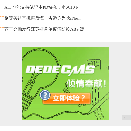
H
A口也能支持笔记本PD快充，小米10 P
H
别等买错耳机再后悔！告诉你为啥iPhon
H
苏宁金融发行江苏省首单疫情防控ABS 缓
广告