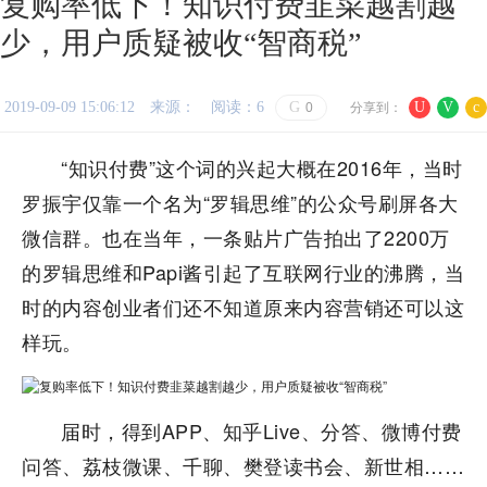
复购率低下！知识付费韭菜越割越
少，用户质疑被收“智商税”
2019-09-09 15:06:12
来源：
阅读：6
G
U
V
c
0
分享到：
“知识付费”这个词的兴起大概在2016年，当时
罗振宇仅靠一个名为“罗辑思维”的公众号刷屏各大
微信群。也在当年，一条贴片广告拍出了2200万
的罗辑思维和Papi酱引起了互联网行业的沸腾，当
时的内容创业者们还不知道原来内容营销还可以这
样玩。
届时，得到APP、知乎Live、分答、微博付费
问答、荔枝微课、千聊、樊登读书会、新世相……