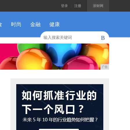
登录
|
注册
浙财网
食
时尚
金融
健康
B
广告