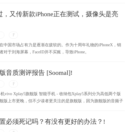
度才过，又传新款iPhone正在测试，摄像头是亮
中国市场占有力是逐渐在疲软的。作为十周年礼物的iPhoneX，销
于刘海屏幕，FaceID并不买账，导致iPhone。
旗舰版音质测评报告 [Soomal]!
能手机vivo Xplay5旗舰版 智能手机 - 收纳包Xplay5系列分为高低两个版
舰版上市更晚，但不少读者更关注的是旗舰版，因为旗舰版的音频子
ivo乃至当前，音质最好的手机，这也是Xplay 5旗
置必须死记吗？有没有更好的办法？!