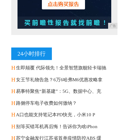
广告
24小时排行
H
生即颠覆 代际领先！全景智慧旗舰轻卡瑞驰
H
女王节礼物告急？6万6哈弗M6优惠攻略拿
H
易事特聚焦“新基建”：5G、数据中心、充
H
路侧停车电子收费如何缴纳？
H
A口也能支持笔记本PD快充，小米10 P
H
别等买错耳机再后悔！告诉你为啥iPhon
H
苏宁金融发行江苏省首单疫情防控ABS 缓