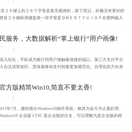
拼音２６键上的２６个字母是毫无规律的，除了死记，好像没有更好的
拼音２６键标准键盘第一排字母是ＱＷＥＲＴＹＵＩＯＰ在搜狗输入
ＹＵＩＯＰ。
民服务，大数据解析“掌上银行”用户画像!
深入结合，手机成为银行同用户接触最便捷的端口。第三方支付平台
入合法清算组织，意味着移动支付朝着更加规范化、合理化的方向发
方版精简Win10,简直不要太香!
LTSC2015年7月，微软推出Windows10操作系统。称其为迄今为止最好用、
Windows10 企业版 LTSC 是企业版的分支，可以理解为是企业版的精
的版本）的替代版。