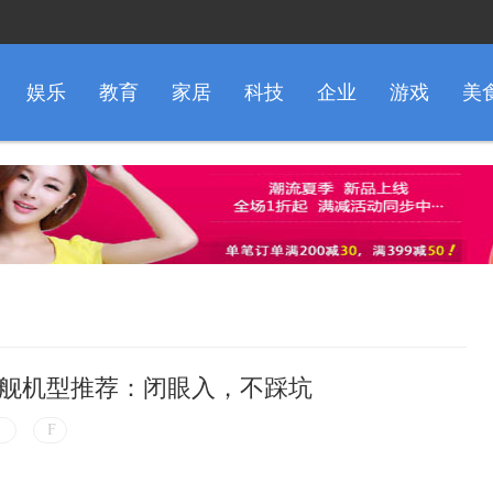
娱乐
教育
家居
科技
企业
游戏
美
舰机型推荐：闭眼入，不踩坑