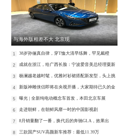
与海外版相差不大 北京现
38岁孙俪真自律，穿T恤大清早练舞，罕见戴橙
1
成就在浙江，给广西长脸：宁波爱音美总经理粟新
2
杨澜越老越时髦，优雅衬衫裙搭配新发型，头上挑
3
新版神雕侠侣即将在央视开播，大家期待已久的金
4
曝光 | 全新纯电动概念车首发，本田北京车展
5
走进朝鲜，在朝鲜风靡一时的中国影视剧
6
8月销量翻了一番，换代后的奔驰GLA，效果出
7
三款国产SUV高颜新车推荐：最低11.39万
8