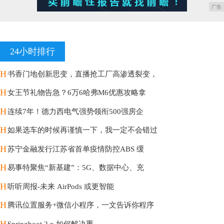
广告
24小时排行
H
书香门地创新思变，直播抢工厂高渗透裂变，
H
女王节礼物告急？6万6哈弗M6优惠攻略拿
H
连续7年！德力西电气强势领衔500强房企
H
如果选车的时候再谨慎一下，我一定不会错过
H
苏宁金融发行江苏省首单疫情防控ABS 缓
H
易事特聚焦“新基建”：5G、数据中心、充
H
听听周报-未来 AirPods 或更智能
H
腾讯位置服务+微信小程序，一文告诉你程序
H
Springboot 2.x 如何解决重