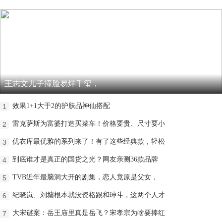
王志文儿子撞脸易烊千玺，
效果1+1大于2的护肤品神仙搭配
1
雷克萨斯为富婆打造买菜车！价格要贵、尺寸要小
2
优衣库最优雅的系列来了！有了这些经典款，轻松
3
到底谁才是真正的国货之光？网友亲测36款品牌
4
TVB近年最脑洞大开的剧集，恋人竟原是父女，
5
纪晓岚、刘墉根本就没资格跟和珅斗，这两个人才
6
大宋谜案：岳王庙里真是岳飞？宋孝宗为啥要捧红
7