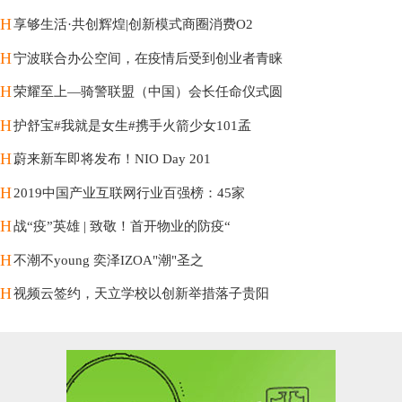
H
享够生活·共创辉煌|创新模式商圈消费O2
H
宁波联合办公空间，在疫情后受到创业者青睐
H
荣耀至上—骑警联盟（中国）会长任命仪式圆
H
护舒宝#我就是女生#携手火箭少女101孟
H
蔚来新车即将发布！NIO Day 201
H
2019中国产业互联网行业百强榜：45家
H
战“疫”英雄 | 致敬！首开物业的防疫“
H
不潮不young 奕泽IZOA"潮"圣之
H
视频云签约，天立学校以创新举措落子贵阳