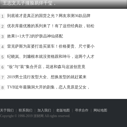
王志文儿子撞脸易烊千玺，
到底谁才是真正的国货之光？网友亲测36款品牌
1
优衣库最优雅的系列来了！有了这些经典款，轻松
2
效果1+1大于2的护肤品神仙搭配
3
雷克萨斯为富婆打造买菜车！价格要贵、尺寸要小
4
纪晓岚、刘墉根本就没资格跟和珅斗，这两个人才
5
“妆”与“装”集合开店，花迷和森马这波创意竟
6
2019男士流行发型大全、想换发型的就赶紧来
7
TVB近年最脑洞大开的剧集，恋人竟原是父女，
8
关于我们
|
联系我们
|
加入我们
|
老版地图
|
寻求合作
|
网站地图
Copyright © 1998-2019 浙财网 All rights reserved.