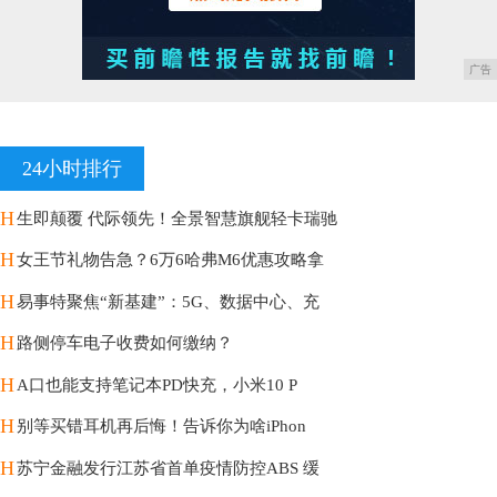
广告
24小时排行
H
生即颠覆 代际领先！全景智慧旗舰轻卡瑞驰
H
女王节礼物告急？6万6哈弗M6优惠攻略拿
H
易事特聚焦“新基建”：5G、数据中心、充
H
路侧停车电子收费如何缴纳？
H
A口也能支持笔记本PD快充，小米10 P
H
别等买错耳机再后悔！告诉你为啥iPhon
H
苏宁金融发行江苏省首单疫情防控ABS 缓