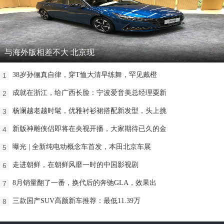
与海外版相差不大 北京现
38岁孙俪真自律，穿T恤大清早练舞，罕见戴橙
1
成就在浙江，给广西长脸：宁波爱音美总经理粟新
2
杨澜越老越时髦，优雅衬衫裙搭配新发型，头上挑
3
新版神雕侠侣即将在央视开播，大家期待已久的金
4
曝光 | 全新纯电动概念车首发，本田北京车展
5
走进朝鲜，在朝鲜风靡一时的中国影视剧
6
8月销量翻了一番，换代后的奔驰GLA，效果出
7
三款国产SUV高颜新车推荐：最低11.39万
8