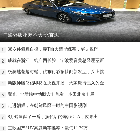
与海外版相差不大 北京现
38岁孙俪真自律，穿T恤大清早练舞，罕见戴橙
1
成就在浙江，给广西长脸：宁波爱音美总经理粟新
2
杨澜越老越时髦，优雅衬衫裙搭配新发型，头上挑
3
新版神雕侠侣即将在央视开播，大家期待已久的金
4
曝光 | 全新纯电动概念车首发，本田北京车展
5
走进朝鲜，在朝鲜风靡一时的中国影视剧
6
8月销量翻了一番，换代后的奔驰GLA，效果出
7
三款国产SUV高颜新车推荐：最低11.39万
8