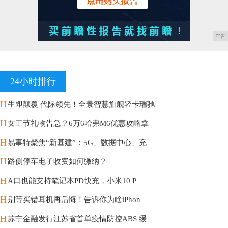
广告
24小时排行
H
生即颠覆 代际领先！全景智慧旗舰轻卡瑞驰
H
女王节礼物告急？6万6哈弗M6优惠攻略拿
H
易事特聚焦“新基建”：5G、数据中心、充
H
路侧停车电子收费如何缴纳？
H
A口也能支持笔记本PD快充，小米10 P
H
别等买错耳机再后悔！告诉你为啥iPhon
H
苏宁金融发行江苏省首单疫情防控ABS 缓